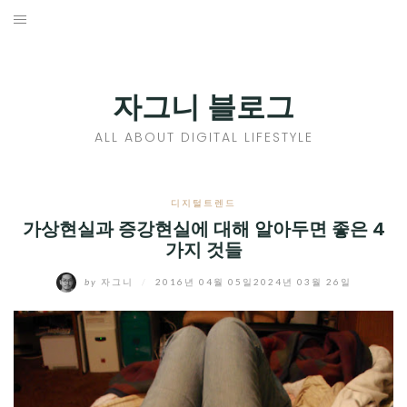
Skip
to
홈
content
PROFILE
자그니 블로그
칼럼
ALL ABOUT DIGITAL LIFESTYLE
끄적끄적
EXPAND
디지털트렌드
CHILD
가상현실과 증강현실에 대해 알아두면 좋은 4
디지털트렌드
가지 것들
MENU
디지털라이프
EXPAND
by
자그니
/
2016년 04월 05일
2024년 03월 26일
CHILD
신제품
EXPAND
MENU
CHILD
제품리뷰
EXPAND
MENU