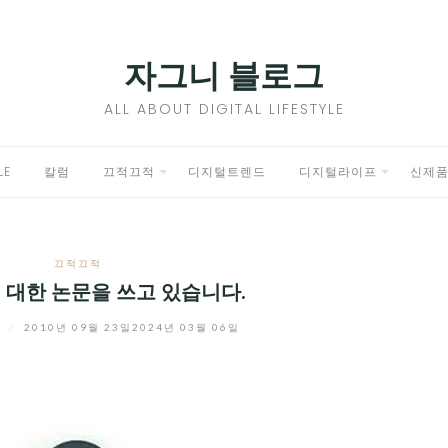
자그니 블로그
ALL ABOUT DIGITAL LIFESTYLE
LE
칼럼
끄적끄적
디지털트렌드
디지털라이프
신제
EXPAND
EXPAND
CHILD
CHILD
끄적끄적
MENU
MENU
 대한 논문을 쓰고 있습니다.
니
/
2010년 09월 23일
2024년 03월 06일