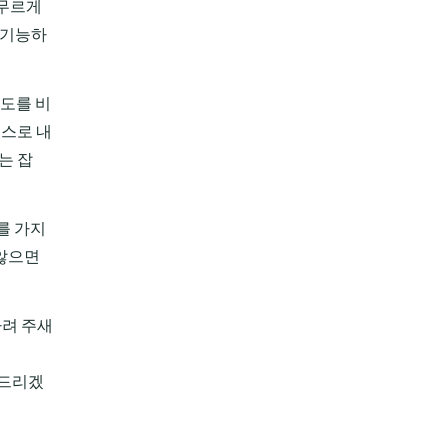
머무르게
 기능하
보도를 비
스스로 내
는 잡
를 가지
 않으면
다려 주새
탁드리겠