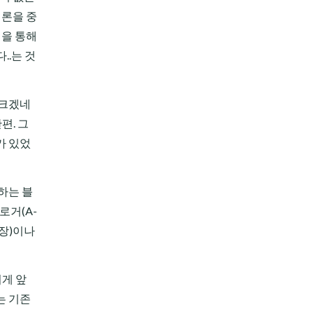
이론을 중
적을 통해
..는 것
 크겠네
편. 그
가 있었
하는 블
로거(A-
록장)이나
이게 앞
는 기존