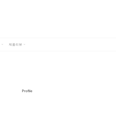
품
제품리뷰
EXPAND
EXPAND
CHILD
CHILD
MENU
MENU
Profile