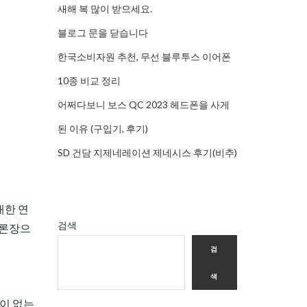
새해 복 많이 받으세요.
블로그 문을 닫습니다
한국소비자원 추천, 무선 블루투스 이어폰
10종 비교 정리
어쩌다보니 보스 QC 2023 헤드폰을 사게
된 이유 (구입기, 후기)
SD 건담 지제네레이션 제네시스 후기(비추)
대한 연
검색
공론장으
검
색
돈이 없는