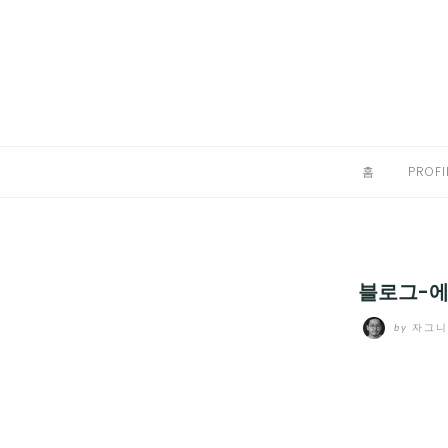
Skip
to
홈
content
PROFILE
칼럼
홈
PROFI
끄적끄적
EXPAND
CHILD
디지털트렌드
MENU
블로그-에
디지털라이프
EXPAND
by
자그
CHILD
신제품
EXPAND
MENU
CHILD
제품리뷰
EXPAND
MENU