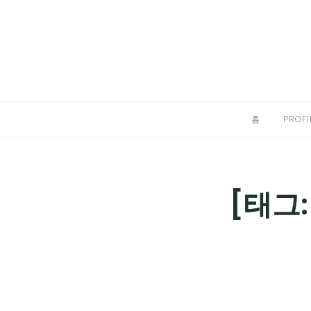
Skip
to
홈
content
PROFILE
칼럼
홈
PROFI
끄적끄적
EXPAND
CHILD
디지털트렌드
[태그:
MENU
디지털라이프
EXPAND
CHILD
신제품
EXPAND
MENU
CHILD
제품리뷰
EXPAND
MENU