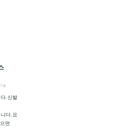
스
07일
다. 신발
입니다. 요
늙으면