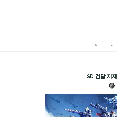
Skip
to
홈
content
PROFILE
칼럼
홈
PROFI
끄적끄적
EXPAND
CHILD
디지털트렌드
MENU
SD 건담 지
디지털라이프
EXPAND
CHILD
신제품
EXPAND
MENU
CHILD
제품리뷰
EXPAND
MENU