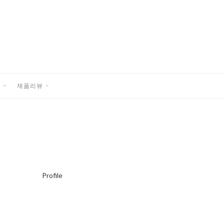
품
제품리뷰
EXPAND
EXPAND
CHILD
CHILD
MENU
MENU
Profile