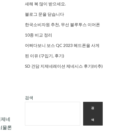
새해 복 많이 받으세요.
블로그 문을 닫습니다
한국소비자원 추천, 무선 블루투스 이어폰
10종 비교 정리
어쩌다보니 보스 QC 2023 헤드폰을 사게
된 이유 (구입기, 후기)
SD 건담 지제네레이션 제네시스 후기(비추)
검색
검
지제네
색
도(물론