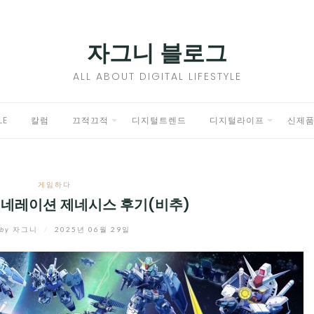
자그니 블로그
ALL ABOUT DIGITAL LIFESTYLE
LE
칼럼
끄적끄적
디지털트렌드
디지털라이프
신제
EXPAND
EXPAND
CHILD
CHILD
게임하다
MENU
MENU
제네레이션 제네시스 후기(비추)
by
자그니
/
2025년 06월 29일