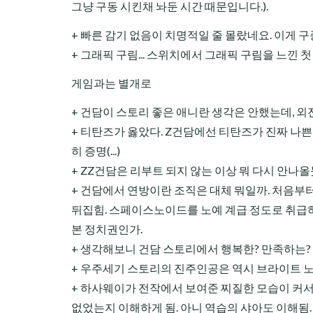
그냥 구동 시킨채 놔둔 시간 때문입니다.).
+ 빠른 감기 없음이 치명적일 줄 몰랐네요. 이게 
+ 그래픽 구림... 스위치에서 그래픽 구림을 느낀 첫
게임과는 별개로
+ 건담이 스토리 좋은 애니란 생각은 안했는데, 외
+ 티탄즈가 옳았다. Z건담에선 티탄즈가 진짜 나쁜
히 증명(...)
+ ZZ건담은 리부트 되지 않는 이상 뭐 다시 안나올듯
+ 건담에서 연방이란 조직은 대체 뭐일까. 처음부터
뒤집힘. 스페이스노이드를 노예 계급 정도로 취급하는
본 정치권인가.
+ 생각해보니 건담 스토리에서 행복한? 만족하는? 
+ 우주세기 스토리의 진주인공은 역시 브라이트 노
+ 하사웨이가 전작에서 보여준 찌질한 모습이 커서
없었는지 이해하게 됨. 아니 역습의 샤아도 이해됨.