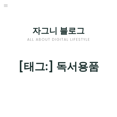
Skip
to
홈
content
PROFILE
자그니 블로그
칼럼
ALL ABOUT DIGITAL LIFESTYLE
끄적끄적
EXPAND
[태그:]
독서용품
CHILD
디지털트렌드
MENU
디지털라이프
EXPAND
CHILD
신제품
EXPAND
MENU
CHILD
제품리뷰
EXPAND
MENU