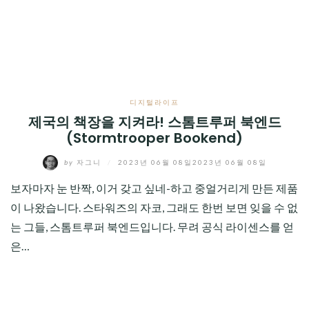
CHILD
MENU
디지털라이프
제국의 책장을 지켜라! 스톰트루퍼 북엔드
(Stormtrooper Bookend)
by
자그니
/
2023년 06월 08일
2023년 06월 08일
보자마자 눈 반짝, 이거 갖고 싶네-하고 중얼거리게 만든 제품
이 나왔습니다. 스타워즈의 자코, 그래도 한번 보면 잊을 수 없
는 그들, 스톰트루퍼 북엔드입니다. 무려 공식 라이센스를 얻
은…