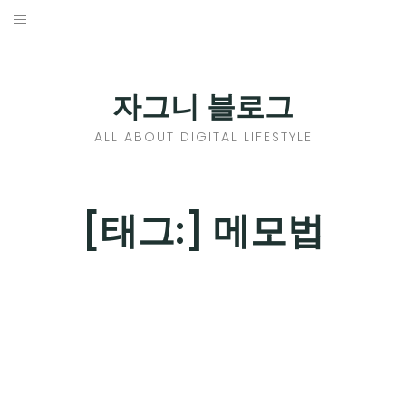
Skip
to
홈
content
PROFILE
자그니 블로그
칼럼
ALL ABOUT DIGITAL LIFESTYLE
끄적끄적
EXPAND
[태그:]
메모법
CHILD
디지털트렌드
MENU
디지털라이프
EXPAND
CHILD
신제품
EXPAND
MENU
CHILD
제품리뷰
EXPAND
MENU