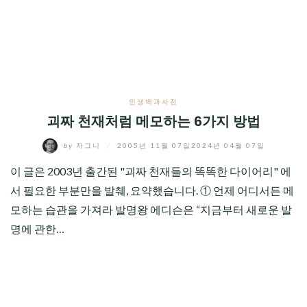
CHILD
MENU
인생백과사전
괴짜 천재처럼 메모하는 6가지 방법
by
자그니
/
2005년 11월 07일
2024년 04월 07일
이 글은 2003년 출간된 "괴짜 천재들의 똑똑한 다이어리" 에
서 필요한 부분만을 발췌, 요약했습니다. ① 언제 어디서든 메
모하는 습관을 가져라 발명왕 에디슨은 “지금부터 새로운 발
명에 관한…