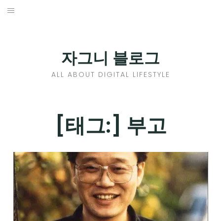
Skip
to
홈
content
PROFILE
자그니 블로그
칼럼
ALL ABOUT DIGITAL LIFESTYLE
끄적끄적
EXPAND
[태그:]
부고
CHILD
디지털트렌드
MENU
디지털라이프
EXPAND
CHILD
신제품
EXPAND
MENU
CHILD
제품리뷰
EXPAND
MENU