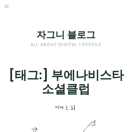
Skip
to
홈
content
PROFILE
자그니 블로그
칼럼
ALL ABOUT DIGITAL LIFESTYLE
끄적끄적
EXPAND
[태그:]
부에나비스타
CHILD
디지털트렌드
소셜클럽
MENU
디지털라이프
EXPAND
CHILD
신제품
EXPAND
MENU
CHILD
제품리뷰
EXPAND
MENU