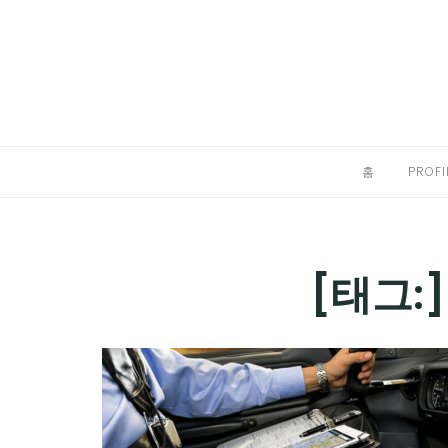
Skip
to
홈
content
PROFILE
칼럼
홈
PROFI
끄적끄적
EXPAND
CHILD
디지털트렌드
[태그:
MENU
디지털라이프
EXPAND
CHILD
신제품
EXPAND
MENU
CHILD
제품리뷰
EXPAND
MENU