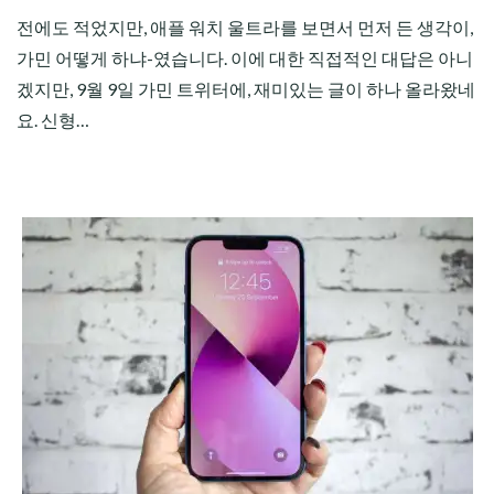
전에도 적었지만, 애플 워치 울트라를 보면서 먼저 든 생각이,
가민 어떻게 하냐-였습니다. 이에 대한 직접적인 대답은 아니
겠지만, 9월 9일 가민 트위터에, 재미있는 글이 하나 올라왔네
요. 신형…