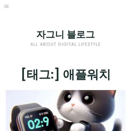
Skip
to
홈
content
PROFILE
자그니 블로그
칼럼
ALL ABOUT DIGITAL LIFESTYLE
끄적끄적
EXPAND
[태그:]
애플워치
CHILD
디지털트렌드
MENU
디지털라이프
EXPAND
CHILD
신제품
EXPAND
MENU
CHILD
제품리뷰
EXPAND
MENU