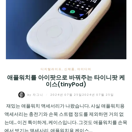
디지털라이프
,
신제품
,
아이디어
애플워치를 아이팟으로 바꿔주는 타이니팟 케
이스(tinyPod)
by
자그니
/
2024년 07월 25일
2024년 07월 25일
재밌는 애플워치 액세서리가 나왔습니다. 사실 애플워치용
액세서리는 충전기와 손목 스트랩 정도를 제외하면 거의 없
는데... 이건 특이하게, 케이스입니다. 그것도 애플워치를 손목
에서 벗기는 액세사리. 애플워치용 케이스…