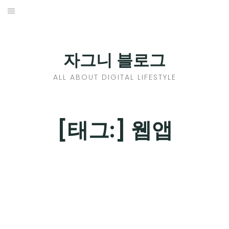
Skip
to
홈
content
PROFILE
자그니 블로그
칼럼
ALL ABOUT DIGITAL LIFESTYLE
끄적끄적
EXPAND
[태그:]
웹앱
CHILD
디지털트렌드
MENU
디지털라이프
EXPAND
CHILD
신제품
EXPAND
MENU
CHILD
제품리뷰
EXPAND
MENU