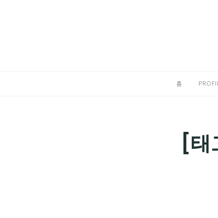
Skip
to
홈
content
PROFILE
칼럼
홈
PROFI
끄적끄적
EXPAND
CHILD
디지털트렌드
[태
MENU
디지털라이프
EXPAND
CHILD
신제품
EXPAND
MENU
CHILD
제품리뷰
EXPAND
MENU