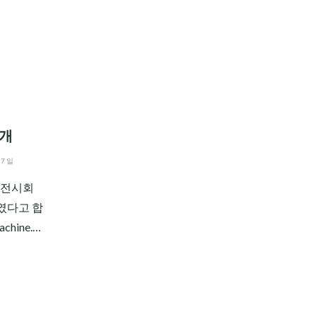
봇개
07일
기 전시회
보였다고 합
chine.…