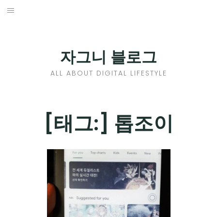
Skip
to
홈
content
PROFILE
자그니 블로그
칼럼
ALL ABOUT DIGITAL LIFESTYLE
끄적끄적
EXPAND
[태그:]
톱조이
CHILD
디지털트렌드
MENU
디지털라이프
EXPAND
CHILD
신제품
EXPAND
MENU
CHILD
제품리뷰
EXPAND
MENU