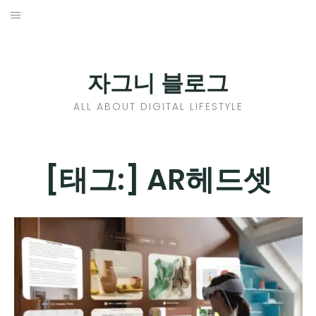
Skip
to
홈
content
PROFILE
자그니 블로그
칼럼
ALL ABOUT DIGITAL LIFESTYLE
끄적끄적
EXPAND
[태그:]
AR헤드셋
CHILD
디지털트렌드
MENU
디지털라이프
EXPAND
CHILD
신제품
EXPAND
MENU
CHILD
제품리뷰
EXPAND
MENU