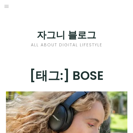
Skip
to
홈
content
PROFILE
자그니 블로그
칼럼
ALL ABOUT DIGITAL LIFESTYLE
끄적끄적
EXPAND
[태그:]
BOSE
CHILD
디지털트렌드
MENU
디지털라이프
EXPAND
CHILD
신제품
EXPAND
MENU
CHILD
제품리뷰
EXPAND
MENU