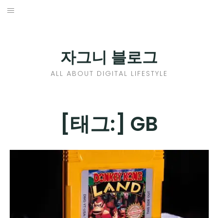
Skip
to
홈
content
PROFILE
자그니 블로그
칼럼
ALL ABOUT DIGITAL LIFESTYLE
끄적끄적
EXPAND
[태그:]
GB
CHILD
디지털트렌드
MENU
디지털라이프
EXPAND
CHILD
신제품
EXPAND
MENU
CHILD
제품리뷰
EXPAND
MENU