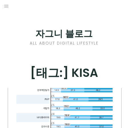
Skip
to
홈
content
PROFILE
자그니 블로그
칼럼
ALL ABOUT DIGITAL LIFESTYLE
끄적끄적
EXPAND
[태그:]
KISA
CHILD
디지털트렌드
MENU
디지털라이프
EXPAND
CHILD
신제품
EXPAND
MENU
CHILD
제품리뷰
EXPAND
MENU