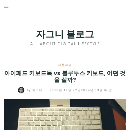
Skip
to
홈
content
PROFILE
자그니 블로그
칼럼
ALL ABOUT DIGITAL LIFESTYLE
끄적끄적
EXPAND
제품리뷰
CHILD
아이패드 키보드독 vs 블루투스 키보드, 어떤 것
디지털트렌드
을 살까?
MENU
디지털라이프
EXPAND
by
자그니
/
2010년 12월 22일
2024년 03월 06일
CHILD
신제품
EXPAND
MENU
CHILD
제품리뷰
EXPAND
MENU