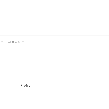
품
제품리뷰
EXPAND
EXPAND
CHILD
CHILD
MENU
MENU
Profile