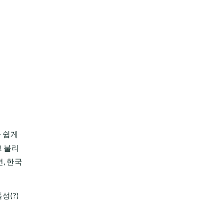
와 쉽게
라고 불리
, 한국
성(?)