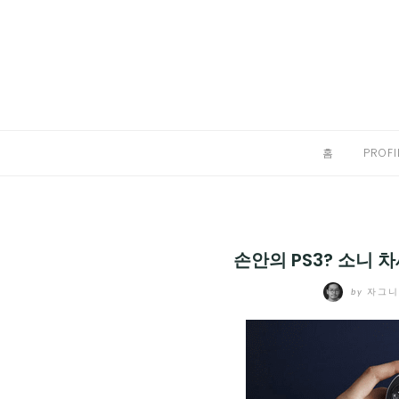
Skip
to
홈
content
PROFILE
칼럼
홈
PROFI
끄적끄적
EXPAND
CHILD
디지털트렌드
MENU
손안의 PS3? 소니 차
디지털라이프
EXPAND
by
자그
CHILD
신제품
EXPAND
MENU
CHILD
제품리뷰
EXPAND
MENU