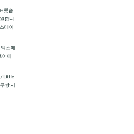
발표했습
지원합니
이스테이
. 엑스페
스토어에
ittle
 무쌍 시