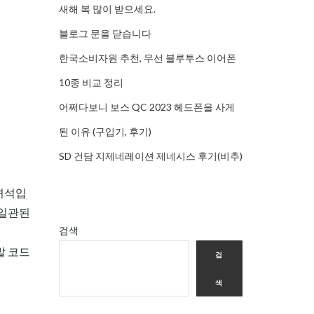
새해 복 많이 받으세요.
블로그 문을 닫습니다
한국소비자원 추천, 무선 블루투스 이어폰
10종 비교 정리
어쩌다보니 보스 QC 2023 헤드폰을 사게
된 이유 (구입기, 후기)
SD 건담 지제네레이션 제네시스 후기(비추)
 녀석입
 일관된
검색
발 코드
검
색