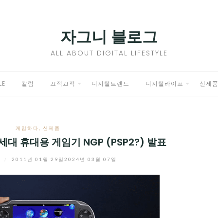
자그니 블로그
ALL ABOUT DIGITAL LIFESTYLE
LE
칼럼
끄적끄적
디지털트렌드
디지털라이프
신제
EXPAND
EXPAND
CHILD
CHILD
게임하다
,
신제품
MENU
MENU
세대 휴대용 게임기 NGP (PSP2?) 발표
니
/
2011년 01월 29일
2024년 03월 07일