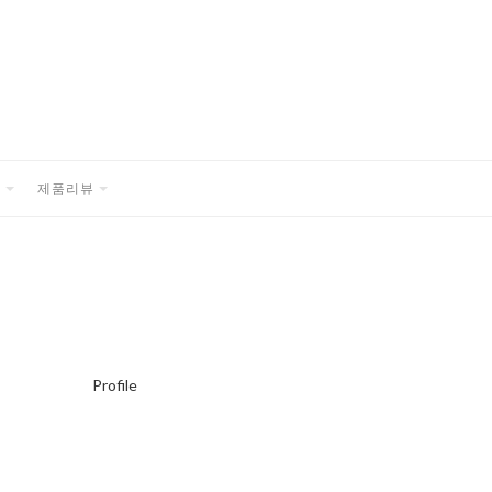
품
제품리뷰
EXPAND
EXPAND
CHILD
CHILD
MENU
MENU
Profile