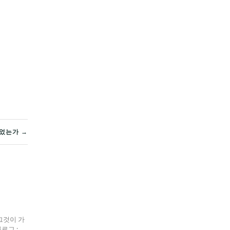
었는가 →
그것이 가
블로그 :