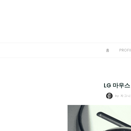
Skip
to
홈
content
PROFILE
칼럼
홈
PROFI
끄적끄적
EXPAND
CHILD
디지털트렌드
MENU
LG 마우스 
디지털라이프
EXPAND
by
자그
CHILD
신제품
EXPAND
MENU
CHILD
제품리뷰
EXPAND
MENU