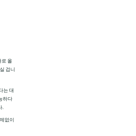
바로 올
지실 겁니
다는 대
가능하다
.
문제없이