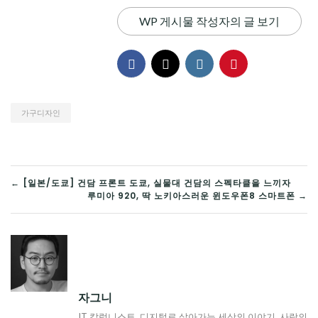
WP 게시물 작성자의 글 보기
가구디자인
글
← [일본/도쿄] 건담 프론트 도쿄, 실물대 건담의 스펙타클을 느끼자
루미아 920, 딱 노키아스러운 윈도우폰8 스마트폰 →
탐
색
자그니
IT 칼럼니스트. 디지털로 살아가는 세상의 이야기, 사람의