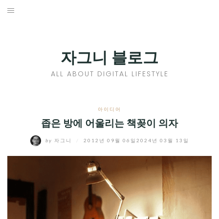
Skip
to
홈
content
PROFILE
자그니 블로그
칼럼
ALL ABOUT DIGITAL LIFESTYLE
끄적끄적
EXPAND
아이디어
CHILD
좁은 방에 어울리는 책꽂이 의자
디지털트렌드
MENU
by
자그니
/
2012년 09월 06일
2024년 03월 13일
디지털라이프
EXPAND
CHILD
신제품
EXPAND
MENU
CHILD
제품리뷰
EXPAND
MENU