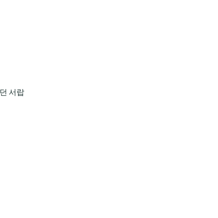
럽던 서랍