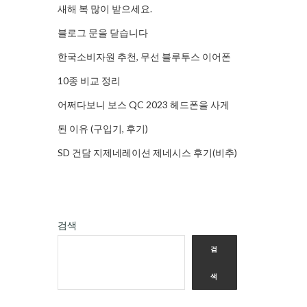
새해 복 많이 받으세요.
블로그 문을 닫습니다
한국소비자원 추천, 무선 블루투스 이어폰
10종 비교 정리
어쩌다보니 보스 QC 2023 헤드폰을 사게
된 이유 (구입기, 후기)
SD 건담 지제네레이션 제네시스 후기(비추)
검색
검
색