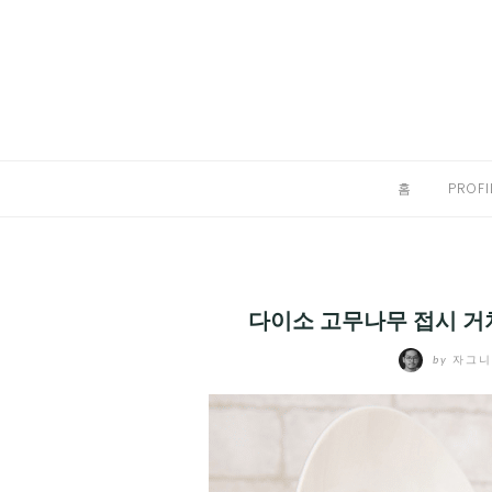
Skip
to
홈
content
PROFILE
칼럼
홈
PROFI
끄적끄적
EXPAND
CHILD
디지털트렌드
MENU
다이소 고무나무 접시 거
디지털라이프
EXPAND
by
자그
CHILD
신제품
EXPAND
MENU
CHILD
제품리뷰
EXPAND
MENU