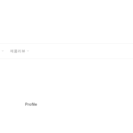
품
제품리뷰
EXPAND
EXPAND
CHILD
CHILD
MENU
MENU
Profile