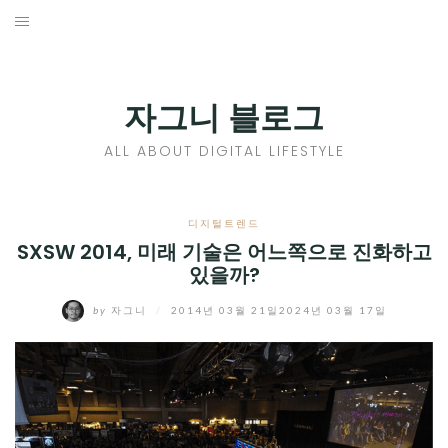
Skip
to
홈
content
PROFILE
자그니 블로그
칼럼
ALL ABOUT DIGITAL LIFESTYLE
끄적끄적
EXPAND
디지털트렌드
CHILD
SXSW 2014, 미래 기술은 어느쪽으로 진화하고
디지털트렌드
있을까?
MENU
디지털라이프
EXPAND
by
자그니
/
2014년 03월 21일
2024년 03월 17일
CHILD
신제품
EXPAND
MENU
CHILD
제품리뷰
EXPAND
MENU