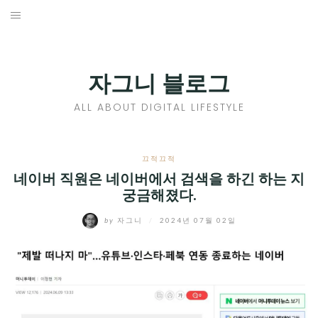
Skip
to
홈
content
PROFILE
자그니 블로그
칼럼
ALL ABOUT DIGITAL LIFESTYLE
끄적끄적
EXPAND
끄적끄적
CHILD
네이버 직원은 네이버에서 검색을 하긴 하는 지
디지털트렌드
궁금해졌다.
MENU
디지털라이프
EXPAND
by
자그니
/
2024년 07월 02일
CHILD
신제품
EXPAND
MENU
CHILD
제품리뷰
EXPAND
MENU