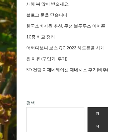
새해 복 많이 받으세요.
블로그 문을 닫습니다
한국소비자원 추천, 무선 블루투스 이어폰
10종 비교 정리
어쩌다보니 보스 QC 2023 헤드폰을 사게
된 이유 (구입기, 후기)
SD 건담 지제네레이션 제네시스 후기(비추)
검색
검
색