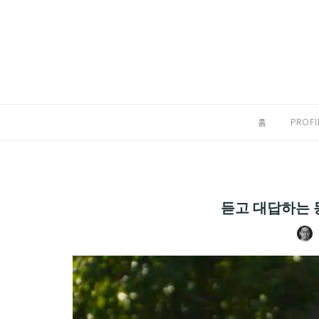
Skip
to
홈
content
PROFILE
칼럼
홈
PROFI
끄적끄적
EXPAND
CHILD
디지털트렌드
MENU
듣고 대답하는 동
디지털라이프
EXPAND
CHILD
신제품
EXPAND
MENU
CHILD
제품리뷰
EXPAND
MENU