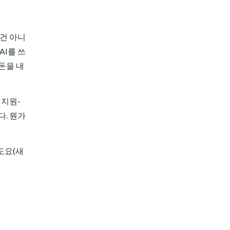
 건 아니
AI를 쓰
돈을 내
 지원-
다. 뭔가
도요(새