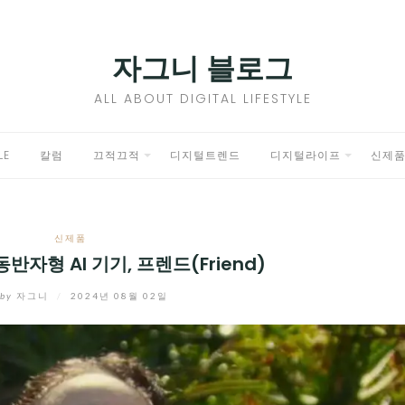
자그니 블로그
ALL ABOUT DIGITAL LIFESTYLE
LE
칼럼
끄적끄적
디지털트렌드
디지털라이프
신제
EXPAND
EXPAND
CHILD
CHILD
신제품
MENU
MENU
반자형 AI 기기, 프렌드(Friend)
by
자그니
/
2024년 08월 02일