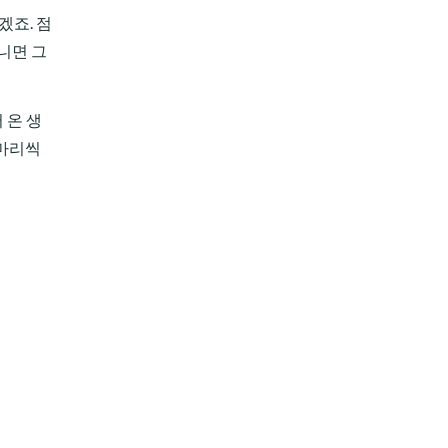
겠죠. 점
니면 그
 온 생
 마리씩