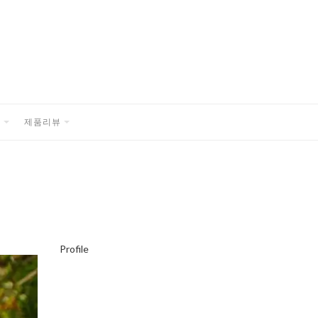
품
제품리뷰
EXPAND
EXPAND
CHILD
CHILD
MENU
MENU
Profile