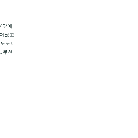
V 앞에
늘어났고
속도도 더
, 무선