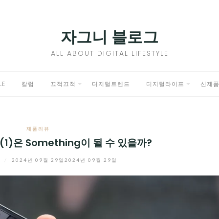
자그니 블로그
ALL ABOUT DIGITAL LIFESTYLE
LE
칼럼
끄적끄적
디지털트렌드
디지털라이프
신제
EXPAND
EXPAND
CHILD
CHILD
제품리뷰
MENU
MENU
e (1)은 Something이 될 수 있을까?
니
/
2024년 09월 29일
2024년 09월 29일