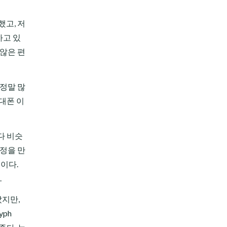
했고, 저
하고 있
 않은 편
 정말 많
휴대폰 이
다 비슷
함정을 만
이다.
.
았지만,
ph