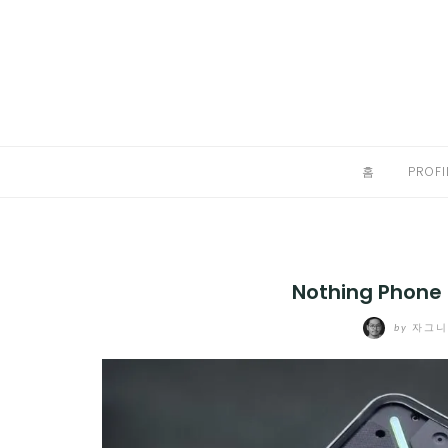
Skip
to
홈
content
PROFILE
칼럼
홈
PROFI
끄적끄적
EXPAND
CHILD
디지털트렌드
MENU
Nothing Phon
디지털라이프
EXPAND
by
자그
CHILD
신제품
EXPAND
MENU
CHILD
제품리뷰
EXPAND
MENU