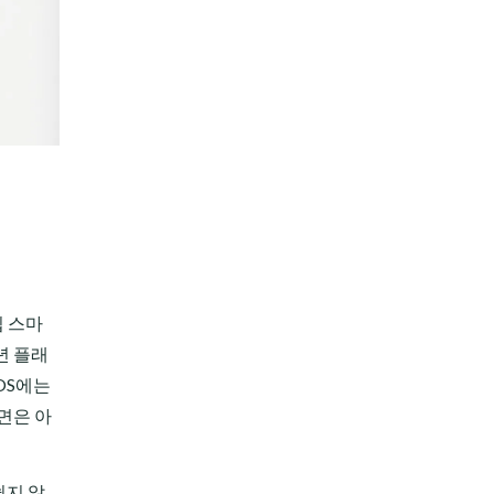
십 스마
년 플래
OS에는
면은 아
쉽지 않