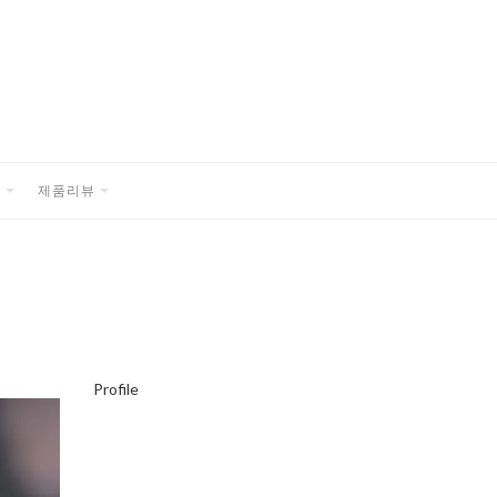
품
제품리뷰
EXPAND
EXPAND
CHILD
CHILD
MENU
MENU
Profile