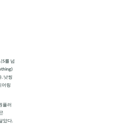
시S를 넘
ing)
. 낫씽
니어링
 원플러
곤
달았다.