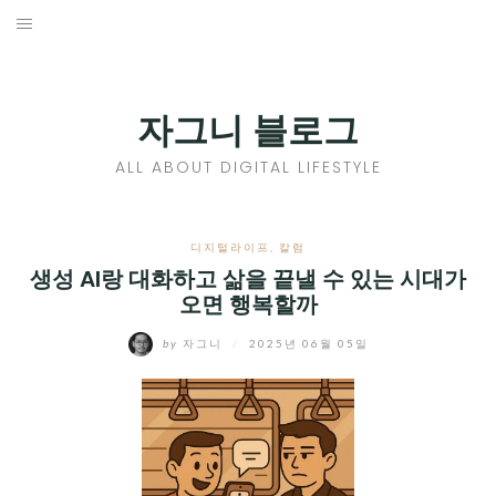
Skip
to
홈
content
PROFILE
자그니 블로그
칼럼
ALL ABOUT DIGITAL LIFESTYLE
끄적끄적
EXPAND
디지털라이프
,
칼럼
CHILD
생성 AI랑 대화하고 삶을 끝낼 수 있는 시대가
디지털트렌드
오면 행복할까
MENU
디지털라이프
EXPAND
by
자그니
/
2025년 06월 05일
CHILD
신제품
EXPAND
MENU
CHILD
제품리뷰
EXPAND
MENU