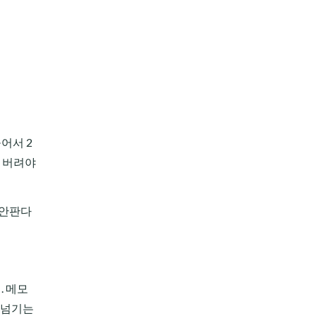
어서 2
고 버려야
 안판다
. 메모
 넘기는