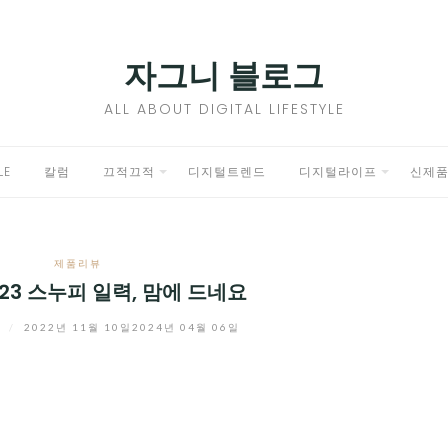
자그니 블로그
ALL ABOUT DIGITAL LIFESTYLE
LE
칼럼
끄적끄적
디지털트렌드
디지털라이프
신제
EXPAND
EXPAND
CHILD
CHILD
제품리뷰
MENU
MENU
23 스누피 일력, 맘에 드네요
니
/
2022년 11월 10일
2024년 04월 06일