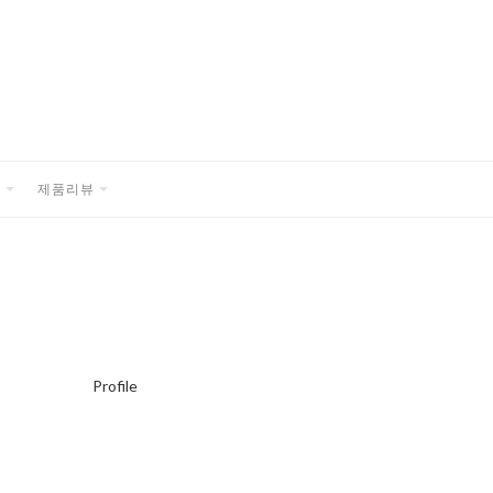
품
제품리뷰
EXPAND
EXPAND
CHILD
CHILD
MENU
MENU
Profile