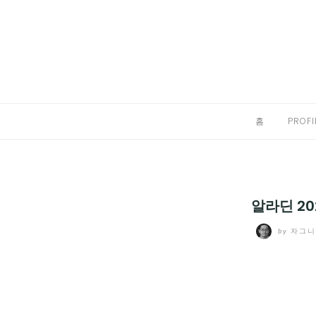
Skip
to
홈
content
PROFILE
칼럼
홈
PROFI
끄적끄적
EXPAND
CHILD
디지털트렌드
MENU
알라딘 20
디지털라이프
EXPAND
by
자그
CHILD
신제품
EXPAND
MENU
CHILD
제품리뷰
EXPAND
MENU