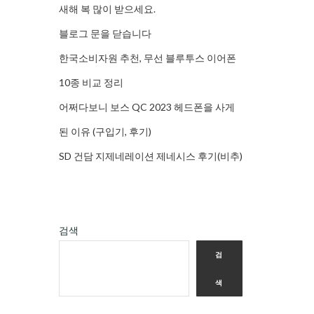
새해 복 많이 받으세요.
블로그 문을 닫습니다
한국소비자원 추천, 무선 블루투스 이어폰
10종 비교 정리
어쩌다보니 보스 QC 2023 헤드폰을 사게
된 이유 (구입기, 후기)
SD 건담 지제네레이션 제네시스 후기(비추)
검색
검
색