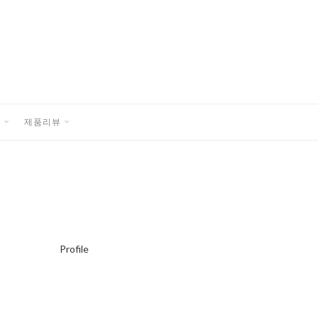
품
제품리뷰
EXPAND
EXPAND
CHILD
CHILD
MENU
MENU
Profile