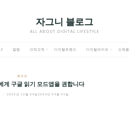
자그니 블로그
ALL ABOUT DIGITAL LIFESTYLE
LE
칼럼
끄적끄적
디지털트렌드
디지털라이프
신제
EXPAND
EXPAND
CHILD
CHILD
활용팁
MENU
MENU
에게 구글 읽기 모드앱을 권합니다
니
/
2022년 12월 04일
2024년 04월 05일