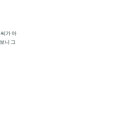
글씨가 아
써보니 그