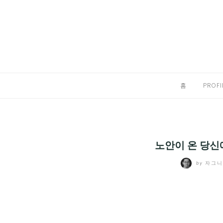
Skip
to
홈
content
PROFILE
칼럼
홈
PROFI
끄적끄적
EXPAND
CHILD
디지털트렌드
MENU
노안이 온 당신
디지털라이프
EXPAND
by
자그
CHILD
신제품
EXPAND
MENU
CHILD
제품리뷰
EXPAND
MENU