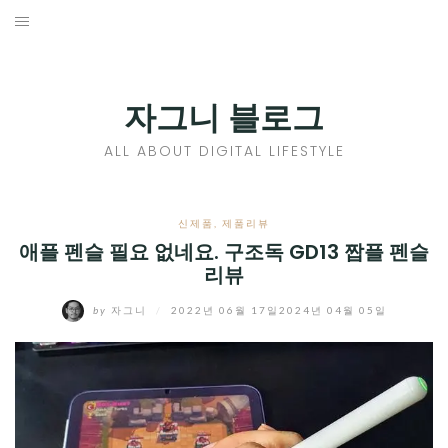
Skip
to
홈
content
PROFILE
자그니 블로그
칼럼
ALL ABOUT DIGITAL LIFESTYLE
끄적끄적
EXPAND
신제품
,
제품리뷰
CHILD
애플 펜슬 필요 없네요. 구조독 GD13 짭플 펜슬
디지털트렌드
리뷰
MENU
디지털라이프
EXPAND
by
자그니
/
2022년 06월 17일
2024년 04월 05일
CHILD
신제품
EXPAND
MENU
CHILD
제품리뷰
EXPAND
MENU