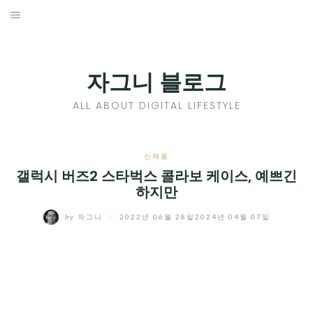
Skip
to
홈
content
PROFILE
자그니 블로그
칼럼
ALL ABOUT DIGITAL LIFESTYLE
끄적끄적
EXPAND
신제품
CHILD
갤럭시 버즈2 스타벅스 콜라보 케이스, 예쁘긴
디지털트렌드
하지만
MENU
디지털라이프
EXPAND
by
자그니
/
2022년 06월 28일
2024년 04월 07일
CHILD
신제품
EXPAND
MENU
CHILD
제품리뷰
EXPAND
MENU