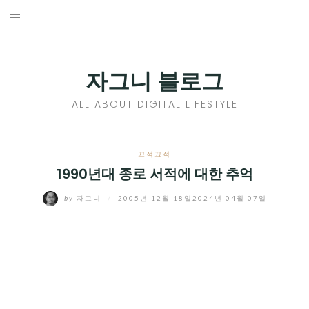
Skip
to
홈
content
PROFILE
자그니 블로그
칼럼
ALL ABOUT DIGITAL LIFESTYLE
끄적끄적
EXPAND
끄적끄적
CHILD
1990년대 종로 서적에 대한 추억
디지털트렌드
MENU
by
자그니
/
2005년 12월 18일
2024년 04월 07일
디지털라이프
EXPAND
CHILD
신제품
EXPAND
MENU
CHILD
제품리뷰
EXPAND
MENU