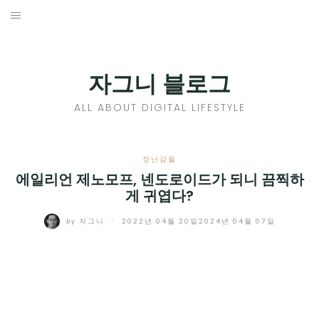
Skip
to
홈
content
PROFILE
자그니 블로그
칼럼
ALL ABOUT DIGITAL LIFESTYLE
끄적끄적
EXPAND
장난감들
CHILD
에일리언 제노모프, 넨도로이드가 되니 끔찍하
디지털트렌드
게 귀엽다?
MENU
디지털라이프
EXPAND
by
자그니
/
2022년 04월 20일
2024년 04월 07일
CHILD
신제품
EXPAND
MENU
CHILD
제품리뷰
EXPAND
MENU