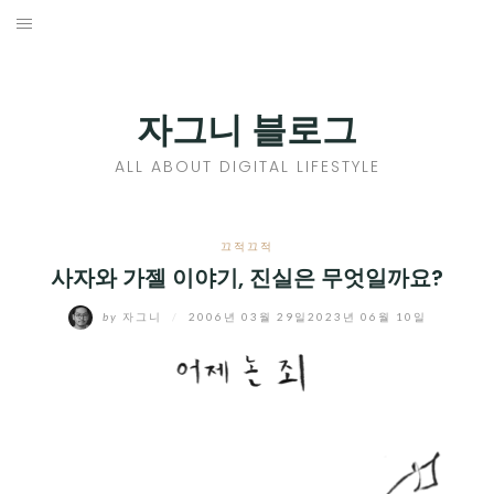
Skip
to
홈
content
PROFILE
자그니 블로그
칼럼
ALL ABOUT DIGITAL LIFESTYLE
끄적끄적
EXPAND
끄적끄적
CHILD
사자와 가젤 이야기, 진실은 무엇일까요?
디지털트렌드
MENU
by
자그니
/
2006년 03월 29일
2023년 06월 10일
디지털라이프
EXPAND
CHILD
신제품
EXPAND
MENU
CHILD
제품리뷰
EXPAND
MENU