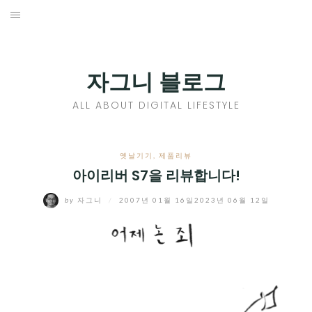
Skip
to
홈
content
PROFILE
자그니 블로그
칼럼
ALL ABOUT DIGITAL LIFESTYLE
끄적끄적
EXPAND
옛날기기
,
제품리뷰
CHILD
아이리버 S7을 리뷰합니다!
디지털트렌드
MENU
by
자그니
/
2007년 01월 16일
2023년 06월 12일
디지털라이프
EXPAND
CHILD
신제품
EXPAND
MENU
CHILD
제품리뷰
EXPAND
MENU