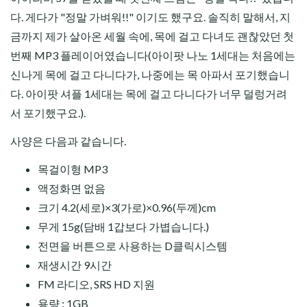
다. 게다가 "정말 가벼워!!" 이기도 했구요. 솔직히 말해서, 지
금까지 제가 살아온 세월 속에, 목에 걸고 다녀도 괜찮았던 첫
번째 MP3 플레이어였습니다(아이팟 나노 1세대는 처음에는
신나게 목에 걸고 다니다가, 나중에는 목 아파서 포기했습니
다. 아이팟 셔플 1세대는 목에 걸고 다니다가 너무 덜렁거려
서 포기했구요.).
사양은 다음과 같습니다.
목걸이형 MP3
액정화면 없음
크기 4.2(세로)×3(가로)×0.96(두께)cm
무게 15g(담배 1갑보다 가볍습니다.)
전면을 버튼으로 사용하는 D클릭시스템
재생시간 9시간
FM 라디오, SRS HD 지원
용량 : 1GB