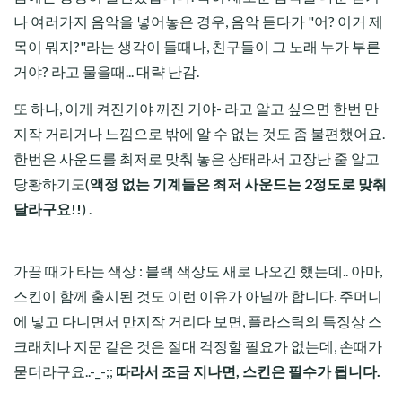
나 여러가지 음악을 넣어놓은 경우, 음악 듣다가 "어? 이거 제
목이 뭐지?"라는 생각이 들때나, 친구들이 그 노래 누가 부른
거야? 라고 물을때... 대략 난감.
또 하나, 이게 켜진거야 꺼진 거야- 라고 알고 싶으면 한번 만
지작 거리거나 느낌으로 밖에 알 수 없는 것도 좀 불편했어요.
한번은 사운드를 최저로 맞춰 놓은 상태라서 고장난 줄 알고
당황하기도(
액정 없는 기계들은 최저 사운드는 2정도로 맞춰
달라구요!!
) .
가끔 때가 타는 색상 : 블랙 색상도 새로 나오긴 했는데.. 아마,
스킨이 함께 출시된 것도 이런 이유가 아닐까 합니다. 주머니
에 넣고 다니면서 만지작 거리다 보면, 플라스틱의 특징상 스
크래치나 지문 같은 것은 절대 걱정할 필요가 없는데, 손때가
묻더라구요..-_-;;
따라서 조금 지나면, 스킨은 필수가 됩니다.