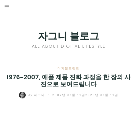
Skip
to
홈
content
PROFILE
자그니 블로그
칼럼
ALL ABOUT DIGITAL LIFESTYLE
끄적끄적
EXPAND
디지털트렌드
CHILD
1976~2007, 애플 제품 진화 과정을 한 장의 사
디지털트렌드
진으로 보여드립니다
MENU
디지털라이프
EXPAND
by
자그니
/
2007년 07월 11일
2023년 07월 11일
CHILD
신제품
EXPAND
MENU
CHILD
제품리뷰
EXPAND
MENU