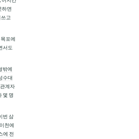
못하면
어쓰고
, 목포에
하면서도
 형밖에
성수대
직 관계자
 몇 명
이번 삼
 이천에
스에 전