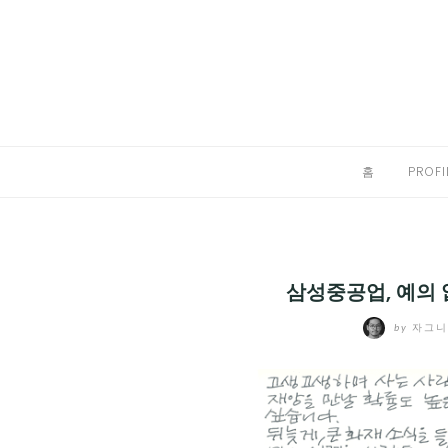
Skip
to
홈
content
PROFILE
칼럼
홈
PROFI
끄적끄적
EXPAND
CHILD
디지털트렌드
MENU
삼성중공업, 예의 
디지털라이프
EXPAND
by
자그
CHILD
신제품
EXPAND
MENU
CHILD
제품리뷰
EXPAND
MENU