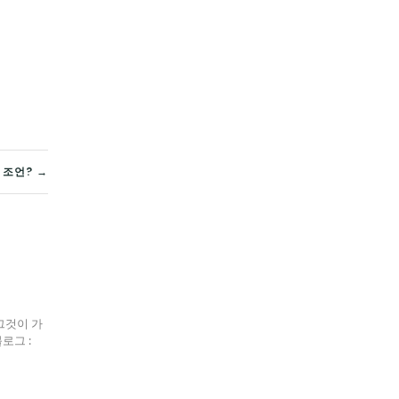
 조언? →
그것이 가
블로그 :