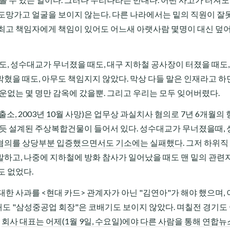
도망가고 얼굴을 보이지 않는다. 다른 나라에서는 밑의 직원이 잘
 최고 책임자에게 책임이 있어도 어느새 아랫사람 몇명이 대신 덮
도, 성수대교가 무너졌을 때도, 대구 지하철 공사장이 터졌을 때도
혔을 때도, 아무도 책임지지 않았다. 막상 다들 말은 인재라고 
운없는 몇 명만 감옥에 갔을뿐. 그리고 우리는 모두 잊어버렸다.
 출소, 2003년 10월 사망)은 업무상 과실치사 혐의로 7년 6개월의
누르듯 설계된 주상복합건물이 들어서 있다. 성수대교가 무너졌을때,
 혐의를 상당부분 입증했으면서도 기소에는 실패했다
. 그저 하위
발
하고, 나중에 지하철에 방화 참사가 일어났을 때도 맨 밑의 관련자
도 없었다.
한 사과를 <현대 카드> 관계자가 아닌 "김연아"가 해야 했으며, 
도 "삼성중공업 회장"은 코배기도 보이지 않았다. 며칠전 경기도
,
회사 대표는 어제(1월 9일, 수요일)에야 다른 사람을 통해 연합뉴