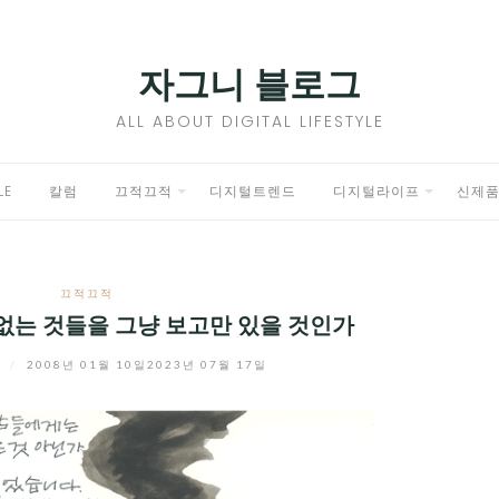
자그니 블로그
ALL ABOUT DIGITAL LIFESTYLE
LE
칼럼
끄적끄적
디지털트렌드
디지털라이프
신제
EXPAND
EXPAND
CHILD
CHILD
끄적끄적
MENU
MENU
없는 것들을 그냥 보고만 있을 것인가
니
/
2008년 01월 10일
2023년 07월 17일