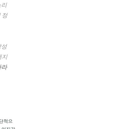
소리
 정
당성
내지
차라
극단적으
, 어지간