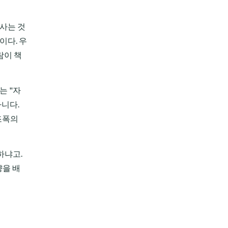
 사는 것
이다. 우
람이 책
는 "자
아니다.
조폭의
하냐고.
량을 배