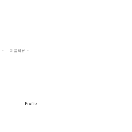
품
제품리뷰
EXPAND
EXPAND
CHILD
CHILD
MENU
MENU
Profile