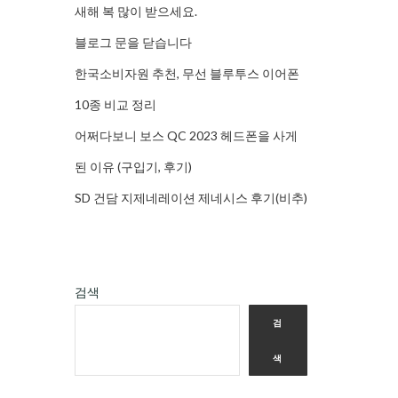
새해 복 많이 받으세요.
블로그 문을 닫습니다
한국소비자원 추천, 무선 블루투스 이어폰
10종 비교 정리
어쩌다보니 보스 QC 2023 헤드폰을 사게
된 이유 (구입기, 후기)
SD 건담 지제네레이션 제네시스 후기(비추)
검색
검
색