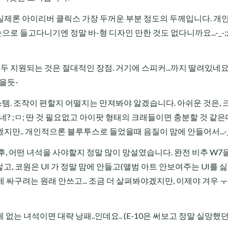
만, 실제론 아이리버 클릭스 가장 두꺼운 부분 정도의 두께입니다. 
으로 들고다니기엔 정말 바-형 디자인 만한 것도 없다니까요...-_-;
두 지원되는 것은 절대적인 장점. 거기에 스피커...까지 딸려있네요
을듯-
스템. 조작이 편할지 어떨지는 만져봐야 알겠습니다. 아쉬운 것은,
네? ;ㅁ; 딴 것 필요없고 아이팟 형태의 크래들이면 충분할 것 같은데.
만.. 개인적으론 블루투스로 들었을때 음질이 맘에 안들어서...-_-
, 어떤 녀석을 사야할지 정말 많이 망설였습니다. 완전 비추 W7을
고, 코원은 UI 가 정말 맘에 안들고(앨범 아트 안보여주는 UI를 
제 싸구려는 원래 안쓰고... 조금 더 살펴봐야겠지만, 이제야 겨우 ㅜ
를게 없는 녀석이면 대략 낭패..인데요.. (E-10은 써보고 정말 실망했