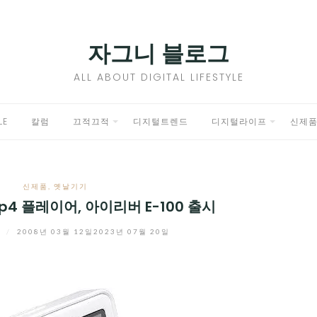
자그니 블로그
ALL ABOUT DIGITAL LIFESTYLE
LE
칼럼
끄적끄적
디지털트렌드
디지털라이프
신제
EXPAND
EXPAND
CHILD
CHILD
신제품
,
옛날기기
MENU
MENU
4 플레이어, 아이리버 E-100 출시
니
/
2008년 03월 12일
2023년 07월 20일