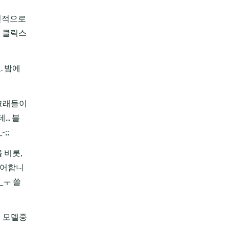
개인적으로
; 클릭스
. 밤에
 크래들이
.. 블
;;
 비롯,
싫어합니
_ㅜ 쓸
던 모델중