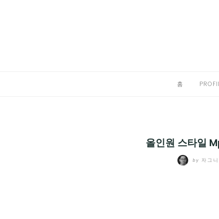
Skip
to
홈
content
PROFILE
칼럼
홈
PROFI
끄적끄적
EXPAND
CHILD
디지털트렌드
MENU
올인원 스타일 Mp
디지털라이프
EXPAND
by
자그
CHILD
신제품
EXPAND
MENU
CHILD
제품리뷰
EXPAND
MENU