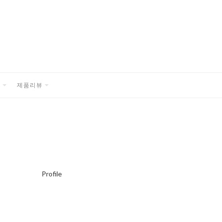
품
제품리뷰
EXPAND
EXPAND
CHILD
CHILD
MENU
MENU
Profile