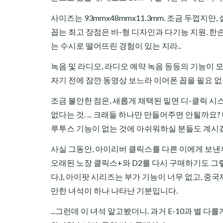
사이즈는 93mmx48mmx11.3mm. 조금 두껍지
꼽는 최고 장점은 바-형 디자인과 다기능 지원. 한손
는 수시로 떨어뜨린 경험이 있는 지라..
녹음 및 라디오, 라디오 예약 녹음 등등의 기능이 모
자기 전에 잠깐 동영상 보느라 이어폰 꼽을 필요 없
조금 불안한 점은, 새롭게 채택된 밑면 디-클릭 시
없다는 것. ... 크래들 하나만 만들어주면 안될까요? 
루투스 기능이 없는 것에 아쉬워하실 분들도 계시겠지
사실 그동안, 아이리버 클릭스를 다른 이에게 보낸후
오래된 노장 클릭스+와 D2를 다시 구매하기도 그렇
다.), 아이팟 시리즈는 부가 기능이 너무 없고, 중국
만한 녀석이 하나 나타난 기분입니다.
...그런데 이 녀석 알고봤더니. 과거 E-10과 별 다