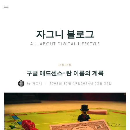
Skip
to
홈
content
PROFILE
자그니 블로그
칼럼
ALL ABOUT DIGITAL LIFESTYLE
끄적끄적
EXPAND
끄적끄적
CHILD
구글 애드센스-란 이름의 계륵
디지털트렌드
MENU
by
자그니
/
2008년 10월 19일
2024년 02월 25일
디지털라이프
EXPAND
CHILD
신제품
EXPAND
MENU
CHILD
제품리뷰
EXPAND
MENU