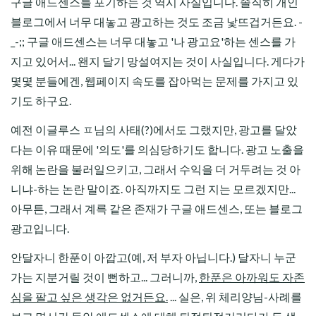
구글 애드센스를 포기하는 것 역시 사실입니다. 솔직히 개인
블로그에서 너무 대놓고 광고하는 것도 조금 낯뜨겁거든요. -
_-;; 구글 애드센스는 너무 대놓고 '나 광고요'하는 센스를 가
지고 있어서... 왠지 달기 망설여지는 것이 사실입니다. 게다가
몇몇 분들에겐, 웹페이지 속도를 잡아먹는 문제를 가지고 있
기도 하구요.
예전 이글루스 ㅍ님의 사태(?)에서도 그랬지만, 광고를 달았
다는 이유 때문에 '의도'를 의심당하기도 합니다. 광고 노출을
위해 논란을 불러일으키고, 그래서 수익을 더 거두려는 것 아
니냐-하는 논란 말이죠. 아직까지도 그런 지는 모르겠지만...
아무튼, 그래서 계륵 같은 존재가 구글 애드센스, 또는 블로그
광고입니다.
안달자니 한푼이 아깝고(예, 저 부자 아닙니다.) 달자니 누군
가는 지분거릴 것이 뻔하고... 그러니까,
한푼은 아까워도 자존
심을 팔고 싶은 생각은 없거든요.
... 실은, 위 체리양님-사례를