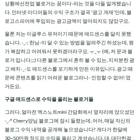
상황에선전업 블로거는 꿈이다-라는 것을 다들 알게됐습니
다. 인터넷 미디어들의 수익 구조가 결국 '광고 게재'인데, 블
로고스피어에 투입되는 광고금액이 얼마되지도 않았구요.
물론 저는 이글루스 유저이기 때문에 애드센스를 달지 못했
습니다. -_-; 한님-이 달 수 있는 방법을 알려주긴 하셨는데, 뭔
가 복잡하고 어려워서 못하겠더라구요. ㅜ_ㅜ (예, 저 문과 블
로거 입니다;;;) 다른 블로그에서 흔히 볼 수 있는, 지저분한 광
고 배치-_-도 애드센스를 포기하게 만든 이유입니다. 광고 때
문에 콘텐츠를 읽기 어려운 블로그라니- 인정할 수 없어! 였
거든요.
구글 애드센스로 수익을 올리는 블로거들
그러다, 얼마전 엑스노트mini 간담회에서 옆자리에 앉으셨던
-_-*
Cherry양님 블로그
에 잠시 들렸는데, 어어,
매달 자신의
블로그 수익 내역
을 공개해 놓으셨습니다? 게다가 한달에
30~50만원 정도의 수익을 올리고 계셨습니다. 대, 대단한걸