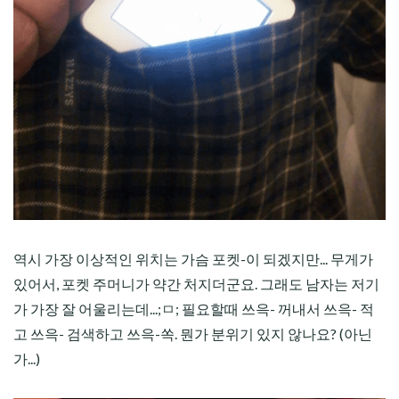
역시 가장 이상적인 위치는 가슴 포켓-이 되겠지만... 무게가
있어서, 포켓 주머니가 약간 처지더군요. 그래도 남자는 저기
가 가장 잘 어울리는데...;ㅁ; 필요할때 쓰윽- 꺼내서 쓰윽- 적
고 쓰윽- 검색하고 쓰윽-쏙. 뭔가 분위기 있지 않나요? (아닌
가...)