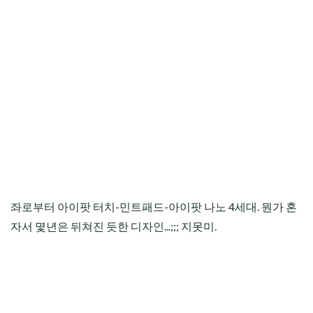
좌로부터 아이팟 터치-민트패드-아이팟 나노 4세대. 뭔가 혼
자서 몇년은 뒤쳐진 듯한 디자인...;;; 지못미.