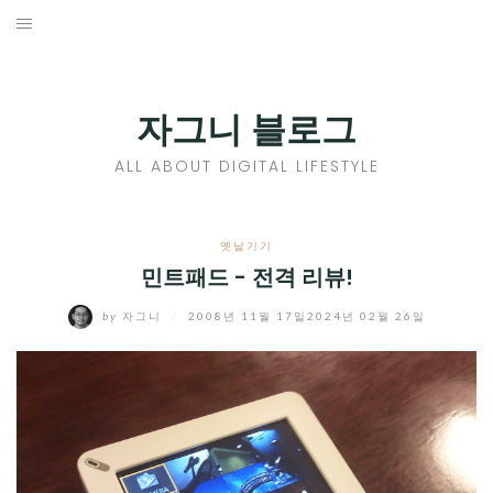
Skip
to
홈
content
PROFILE
자그니 블로그
칼럼
ALL ABOUT DIGITAL LIFESTYLE
끄적끄적
EXPAND
옛날기기
CHILD
민트패드 - 전격 리뷰!
디지털트렌드
MENU
by
자그니
/
2008년 11월 17일
2024년 02월 26일
디지털라이프
EXPAND
CHILD
신제품
EXPAND
MENU
CHILD
제품리뷰
EXPAND
MENU