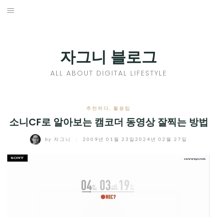
Skip
to
홈
content
PROFILE
자그니 블로그
칼럼
ALL ABOUT DIGITAL LIFESTYLE
끄적끄적
EXPAND
추천하다
,
활용팁
CHILD
소니CF로 알아보는 캠코더 동영상 잘찍는 방법
디지털트렌드
MENU
by
자그니
/
2009년 01월 23일
2024년 02월 27일
디지털라이프
EXPAND
CHILD
신제품
EXPAND
MENU
CHILD
제품리뷰
EXPAND
MENU