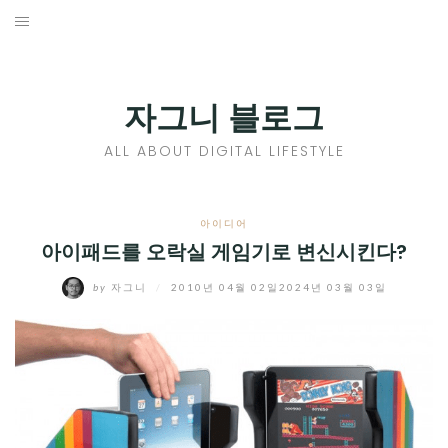
Skip
to
홈
content
PROFILE
자그니 블로그
칼럼
ALL ABOUT DIGITAL LIFESTYLE
끄적끄적
EXPAND
아이디어
CHILD
아이패드를 오락실 게임기로 변신시킨다?
디지털트렌드
MENU
by
자그니
/
2010년 04월 02일
2024년 03월 03일
디지털라이프
EXPAND
CHILD
신제품
EXPAND
MENU
CHILD
제품리뷰
EXPAND
MENU