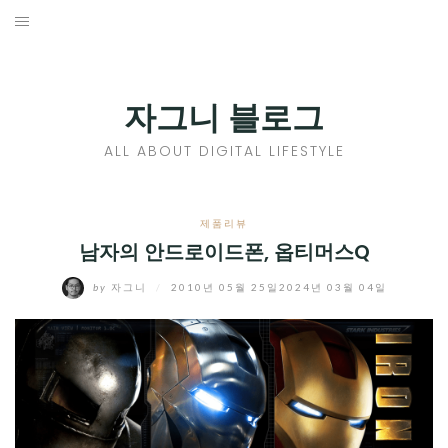
Skip
to
홈
content
PROFILE
자그니 블로그
칼럼
ALL ABOUT DIGITAL LIFESTYLE
끄적끄적
EXPAND
제품리뷰
CHILD
남자의 안드로이드폰, 옵티머스Q
디지털트렌드
MENU
by
자그니
/
2010년 05월 25일
2024년 03월 04일
디지털라이프
EXPAND
CHILD
신제품
EXPAND
MENU
CHILD
제품리뷰
EXPAND
MENU