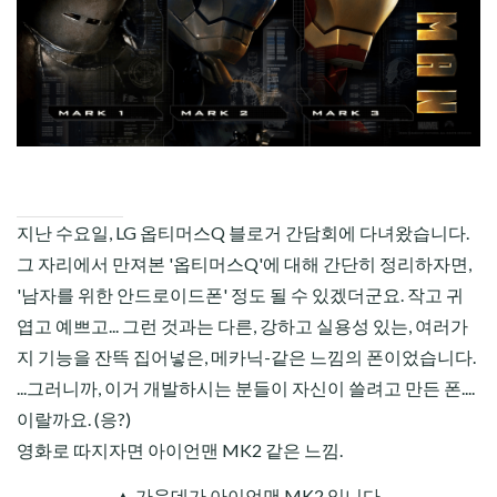
CHILD
MENU
지난 수요일, LG 옵티머스Q 블로거 간담회에 다녀왔습니다.
그 자리에서 만져본 '옵티머스Q'에 대해 간단히 정리하자면,
'남자를 위한
안드로이드
폰' 정도 될 수 있겠더군요. 작고 귀
엽고 예쁘고... 그런 것과는 다른, 강하고 실용성 있는, 여러가
지 기능을 잔뜩 집어넣은, 메카닉-같은 느낌의 폰이었습니다.
...그러니까, 이거 개발하시는 분들이 자신이 쓸려고 만든 폰....
이랄까요. (응?)
영화로 따지자면 아이언맨 MK2 같은 느낌.
▲ 가운데가 아이언맨 MK2 입니다.