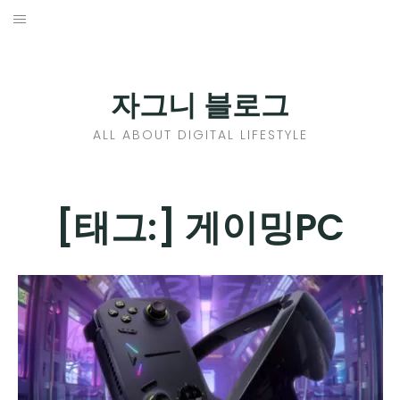
Skip
to
홈
content
PROFILE
자그니 블로그
칼럼
ALL ABOUT DIGITAL LIFESTYLE
끄적끄적
EXPAND
[태그:]
게이밍PC
CHILD
디지털트렌드
MENU
디지털라이프
EXPAND
CHILD
신제품
EXPAND
MENU
CHILD
제품리뷰
EXPAND
MENU