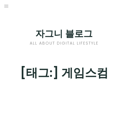
Skip
to
홈
content
PROFILE
자그니 블로그
칼럼
ALL ABOUT DIGITAL LIFESTYLE
끄적끄적
EXPAND
[태그:]
게임스컴
CHILD
디지털트렌드
MENU
디지털라이프
EXPAND
CHILD
신제품
EXPAND
MENU
CHILD
제품리뷰
EXPAND
MENU