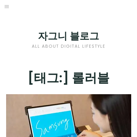
Skip
to
홈
content
PROFILE
자그니 블로그
칼럼
ALL ABOUT DIGITAL LIFESTYLE
끄적끄적
EXPAND
[태그:]
롤러블
CHILD
디지털트렌드
MENU
디지털라이프
EXPAND
CHILD
신제품
EXPAND
MENU
CHILD
제품리뷰
EXPAND
MENU