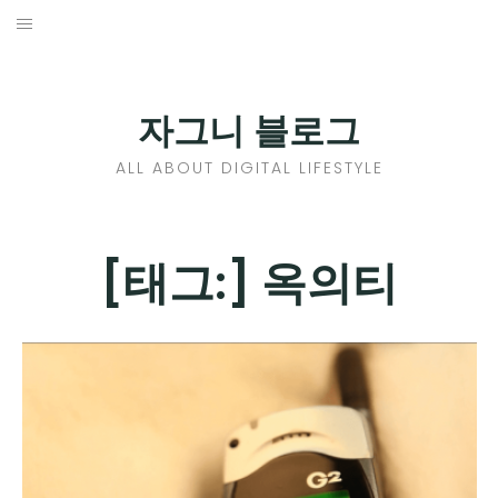
Skip
to
홈
content
PROFILE
자그니 블로그
칼럼
ALL ABOUT DIGITAL LIFESTYLE
끄적끄적
EXPAND
[태그:]
옥의티
CHILD
디지털트렌드
MENU
디지털라이프
EXPAND
CHILD
신제품
EXPAND
MENU
CHILD
제품리뷰
EXPAND
MENU