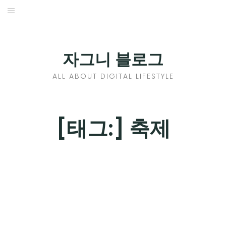
Skip
to
홈
content
PROFILE
자그니 블로그
칼럼
ALL ABOUT DIGITAL LIFESTYLE
끄적끄적
EXPAND
[태그:]
축제
CHILD
디지털트렌드
MENU
디지털라이프
EXPAND
CHILD
신제품
EXPAND
MENU
CHILD
제품리뷰
EXPAND
MENU