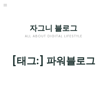
Skip
to
홈
content
PROFILE
자그니 블로그
칼럼
ALL ABOUT DIGITAL LIFESTYLE
끄적끄적
EXPAND
[태그:]
파워블로그
CHILD
디지털트렌드
MENU
디지털라이프
EXPAND
CHILD
신제품
EXPAND
MENU
CHILD
제품리뷰
EXPAND
MENU